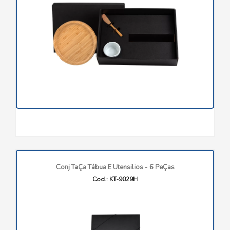
Conj TaÇa Tábua E Utensilios - 6 PeÇas
Cod.: KT-9029H