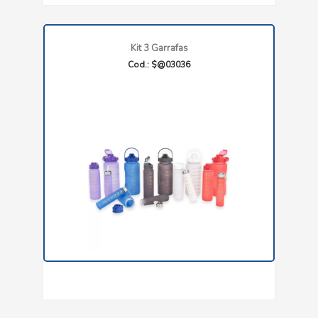
Kit 3 Garrafas
Cod.: $@03036